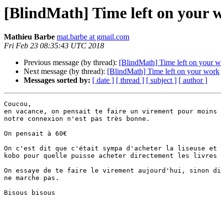
[BlindMath] Time left on your 
Mathieu Barbe
mat.barbe at gmail.com
Fri Feb 23 08:35:43 UTC 2018
Previous message (by thread):
[BlindMath] Time left on your 
Next message (by thread):
[BlindMath] Time left on your work
Messages sorted by:
[ date ]
[ thread ]
[ subject ]
[ author ]
Coucou,

en vacance, on pensait te faire un virement pour moins 
notre connexion n'est pas très bonne.

On pensait à 60€

On c'est dit que c'était sympa d'acheter la liseuse et 
kobo pour quelle puisse acheter directement les livres 
On essaye de te faire le virement aujourd'hui, sinon di
ne marche pas.

Bisous bisous
