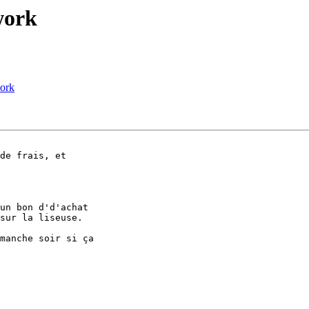
work
work
de frais, et

un bon d'd'achat

sur la liseuse.

manche soir si ça
